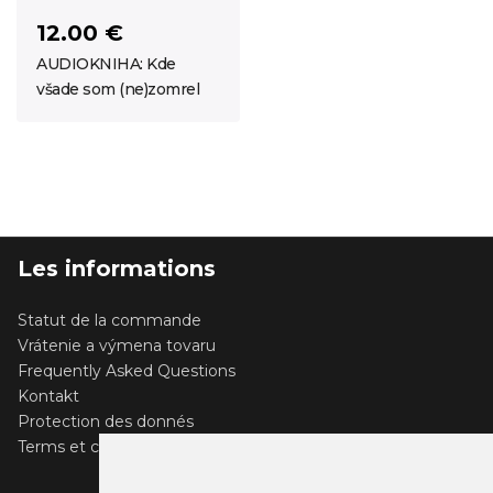
12.00 €
AUDIOKNIHA: Kde
všade som (ne)zomrel
Les informations
Statut de la commande
Vrátenie a výmena tovaru
Frequently Asked Questions
Kontakt
Protection des donnés
Terms et conditions